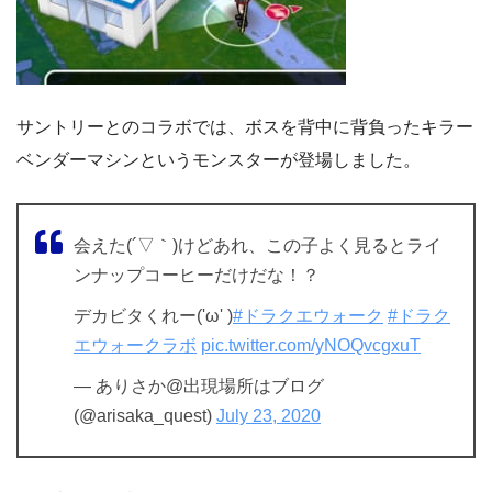
サントリーとのコラボでは、ボスを背中に背負ったキラー
ベンダーマシンというモンスターが登場しました。
会えた(´▽｀)けどあれ、この子よく見るとライ
ンナップコーヒーだけだな！？
デカビタくれー('ω' )
#ドラクエウォーク
#ドラク
エウォークラボ
pic.twitter.com/yNOQvcgxuT
— ありさか@出現場所はブログ
(@arisaka_quest)
July 23, 2020