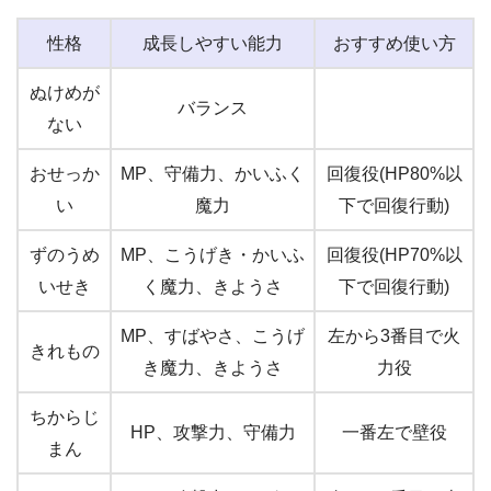
性格
成長しやすい能力
おすすめ使い方
ぬけめが
バランス
ない
おせっか
MP、守備力、かいふく
回復役(HP80%以
い
魔力
下で回復行動)
ずのうめ
MP、こうげき・かいふ
回復役(HP70%以
いせき
く魔力、きようさ
下で回復行動)
MP、すばやさ、こうげ
左から3番目で火
きれもの
き魔力、きようさ
力役
ちからじ
HP、攻撃力、守備力
一番左で壁役
まん